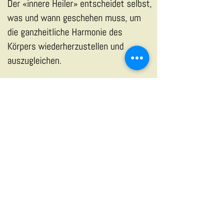
Der «innere Heiler» entscheidet selbst,
was und wann geschehen muss, um
die ganzheitliche Harmonie des
Körpers wiederherzustellen und
auszugleichen.
Mit der ChiroTrance Hypnose können
daher schnell alle körperlichen,
geistigen und seelischen Themen
bearbeitet werden.
Die ChiroTrance Therapie ist nicht nur
für den Umgang mit Problemen ideal,
sie hilft auch, in eine tiefe Trance
Energie zu tanken und so gestärkt
wieder in den Alltag zu gehen.